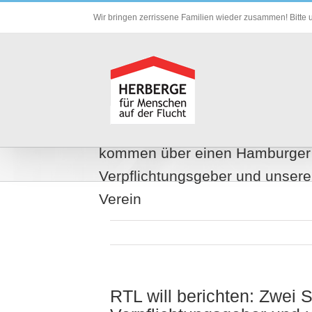
Zum
Wir bringen zerrissene Familien wieder zusammen! Bitte u
Inhalt
springen
RTL will berichten: Zwei Söhne
kommen über einen Hamburger
Verpflichtungsgeber und unser
Verein
RTL will berichten: Zwe