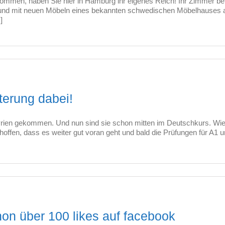
mmen, haben Sie hier in Hamburg ihr eigenes Reich! Ihr Zimmer bei
 und mit neuen Möbeln eines bekannten schwedischen Möbelhauses a
]
terung dabei!
yrien gekommen. Und nun sind sie schon mitten im Deutschkurs. Wie
ffen, dass es weiter gut voran geht und bald die Prüfungen für A1
hon über 100 likes auf facebook