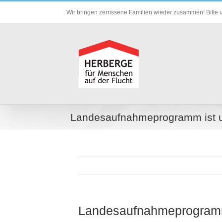
Zum
Wir bringen zerrissene Familien wieder zusammen! Bitte u
Inhalt
springen
Landesaufnahmeprogramm ist um
Landesaufnahmeprogramm 